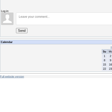
Log in:
Send
Calendar
«
Su
M
1
2
8
9
15
16
22
23
Full website version