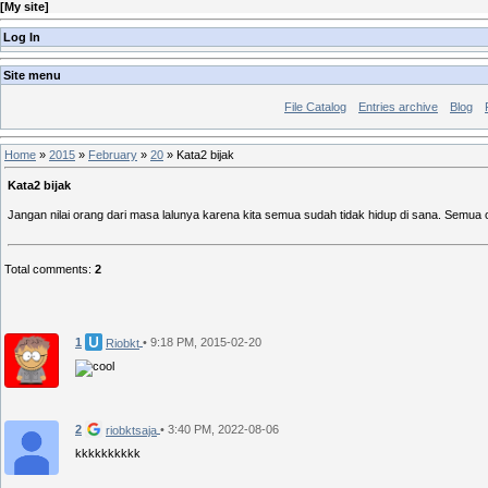
[
My site
]
Log In
Site menu
File Catalog
Entries archive
Blog
Home
»
2015
»
February
»
20
» Kata2 bijak
Kata2 bijak
Jangan nilai orang dari masa lalunya karena kita semua sudah tidak hidup di sana. Semu
Total comments
:
2
1
• 9:18 PM, 2015-02-20
Riobkt
2
• 3:40 PM, 2022-08-06
riobktsaja
kkkkkkkkkk